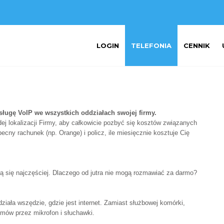
LOGIN
TELEFONIA
CENNIK
usługę VoIP we wszystkich oddziałach swojej firmy.
ej lokalizacji Firmy, aby całkowicie pozbyć się kosztów związanych
ecny rachunek (np. Orange) i policz,
ile miesięcznie kosztuje Cię
ją się najczęściej. Dlaczego od jutra nie mogą rozmawiać za darmo?
iała wszędzie, gdzie jest internet. Zamiast służbowej komórki,
mów przez mikrofon i słuchawki.