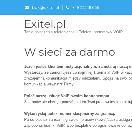
bok@exitel.pl
+48 222 111 666
Exitel.pl
Tanie połączenia telefoniczne – Telefon Internetowy VOIP
W sieci za darmo
Jeżeli jesteś klientem instytucjonalnym, zainstaluj naszą 
Wystarczy, że zamontujesz co najmniej 1 terminal VoIP w każd
z wzajemną komunikacją między oddziałami. Spójrz na swój ob
komunikacja wewnątrz Firmy.
Poleć naszą usługę VoIP swoim kontrahentom.
Zastanów się chwilę i pomyśl, z kim Twoi pracownicy kontaktu
Wykorzystaj polski numer stacjonarny za granicą.
Po co płacisz za roaming swoich pracowników? Nasza usługa dz
zaproponuj bramki VoIP, albo bezpłatne oprogramowanie do roz