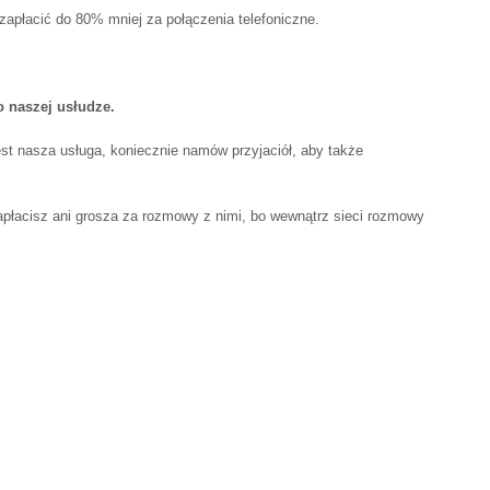
apłacić do 80% mniej za połączenia telefoniczne.
o naszej usłudze.
jest nasza usługa, koniecznie namów przyjaciół, aby także
zapłacisz ani grosza za rozmowy z nimi, bo wewnątrz sieci rozmowy