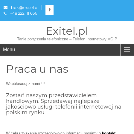
bok@exitel.pl
+48 222 111 666
Exitel.pl
Tanie połączenia telefoniczne – Telefon Internetowy VOIP
Menu
Praca u nas
Współpracuj z nami !!!
Zostań naszym przedstawicielem
handlowym. Sprzedawaj najlepsze
jakościowo usługi telefonii internetowej na
polskim rynku.
W celu uzyskania szczegółowych informacji prosimy o
kontakt