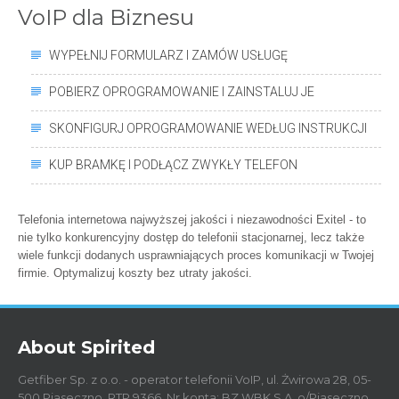
VoIP dla Biznesu
WYPEŁNIJ FORMULARZ I ZAMÓW USŁUGĘ
POBIERZ OPROGRAMOWANIE I ZAINSTALUJ JE
SKONFIGURJ OPROGRAMOWANIE WEDŁUG INSTRUKCJI
KUP BRAMKĘ I PODŁĄCZ ZWYKŁY TELEFON
Telefonia internetowa najwyższej jakości i niezawodności Exitel - to
nie tylko konkurencyjny dostęp do telefonii stacjonarnej, lecz także
wiele funkcji dodanych usprawniających proces komunikacji w Twojej
firmie. Optymalizuj koszty bez utraty jakości.
About Spirited
Getfiber Sp. z o.o. - operator telefonii VoIP, ul. Żwirowa 28, 05-
500 Piaseczno, RTP 9366, Nr konta: BZ WBK S.A. o/Piaseczno